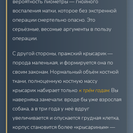
вероятность пиометры — гнойного
воспаления матки, которое без экстренной
операции смертельно опасно. Это
серьёзные, весомые аргументы в пользу
операции.
С другой стороны, пражский крысарик —
порода маленькая, и формируется она по
своим законам. Нормальный объём костной
ткани, полноценную костную массу
крысарик набирает только
к трём годам
. Вы
наверняка замечали: вроде бы уже взрослая
собака, а в три года у неё вдруг
увеличивается и опускается грудная клетка,
корпус становится более «крысариным» —