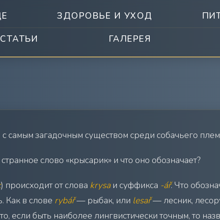
ДЕ
ЗДОРОВЬЕ И УХОД
ПИ
СТАТЬИ
ГАЛЕРЕЯ
 с самым загадочным существом среди собачьего плем
 странное слово «крысарик» и что оно обозначает?
k
) происходит от слова
krysa
и суффикса
-ář
. Что обозна
 Как в слове
rybář
— рыбак, или
lesař
— лесник, лесор
то, если быть наиболее лингвистически точным, то н