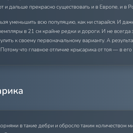
т и дальше прекрасно существовать и в Европе, и в Р
зя уменьшить всю популяцию, как ни старайся. И даж
земпляры в 21 см крайне редки и дороги. И не всегда
рулить к своему первоначальному варианту. А результ
 Потому что главное отличие крысарика от тоя — в его
арика
рнями в такие дебри и обросло таким количеством ми