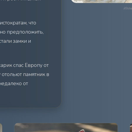
Иллю
стократам, что
жно предположить,
тали замки и
сарик спас Европу от
у отольют памятник в
недалеко от