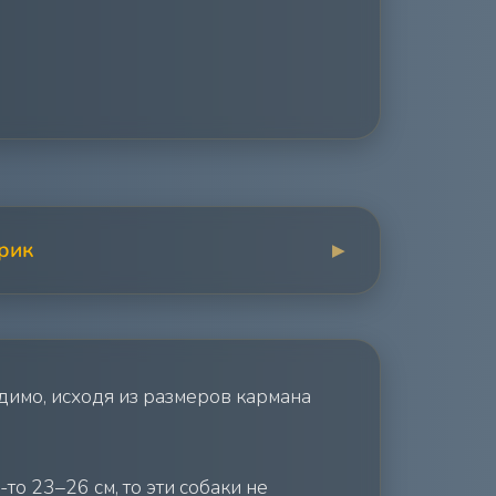
рик
▶
идимо, исходя из размеров кармана
о 23–26 см, то эти собаки не