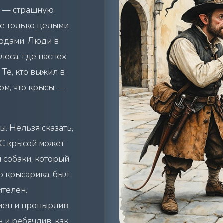
у — страшную
не только целыми
родами. Люди в
леса, где наспех
Те, кто выжил в
том, что крысы —
. Нельзя сказать,
 С крысой может
п собаки, который
о крысарика, был
ителен.
мён и пронырлив,
 и ребячлив, как