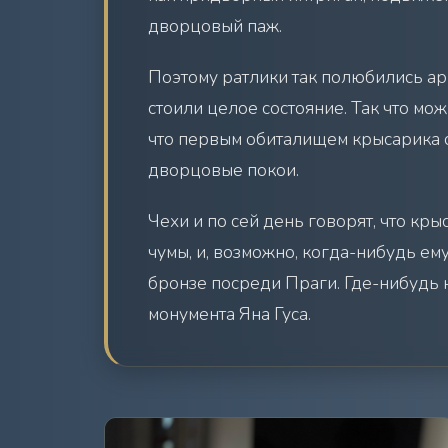
дворцовый паж.
Поэтому ратлики так полюбились ари
стоили целое состояние. Так что мо
что первым обиталищем крысарика с
дворцовые покои.
Чехи и по сей день говорят, что кры
чумы, и, возможно, когда-нибудь ем
бронзе посреди Праги. Где-нибудь 
монумента Яна Гуса.