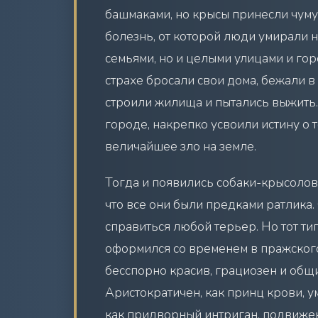
башмаками, но крысы принесли чум
болезнь, от которой люди умирали 
семьями, но и целыми улицами и го
страхе бросали свои дома, бежали в 
строили жилища и пытались выжить. 
городе, накрепко усвоили истину о 
величайшее зло на земле.
Тогда и появились собаки-крысоловы
что все они были предками ратлика.
справиться любой терьер. Но тот ти
оформился со временем в пражског
бесспорно красив, грациозен и общ
Аристократичен, как принц крови, у
как придворный интриган, подвижен