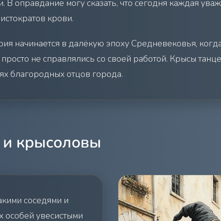
и. В оправдание могу сказать, что сегодня каждая ув
истократов крови.
рия начинается в далёкую эпоху Средневековья, когда
 просто не справлялись со своей работой. Крысы танц
нях благородных отцов города.
 и крысоловы
такими соседями и
ых особей увесистыми