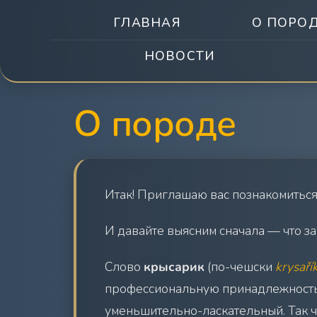
ГЛАВНАЯ
О ПОРО
НОВОСТИ
О породе
Итак! Приглашаю вас познакомиться
И давайте выясним сначала — что за
Слово
крысарик
(по-чешски
krysaří
профессиональную принадлежность.
уменьшительно-ласкательный. Так ч