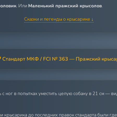
оловик
. Или
Маленький пражский крысолов
.
Сказки и легенды о крысарике ↓
 Стандарт МКФ / FCI № 363 — Пражский крыса
 с ног в попытках уместить целую собаку в 21 см — в
 крысарика до последних правок стандарта были где-т