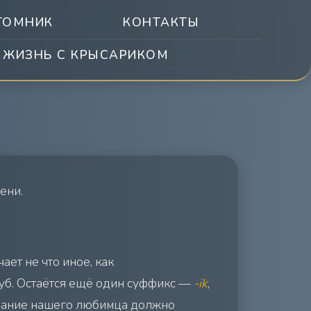
ТОМНИК
КОНТАКТЫ
ЖИЗНЬ С КРЫСАРИКОМ
ени.
чает не что иное, как
уб. Остаётся ещё один суффикс —
-ik
,
азвание нашего любимца должно